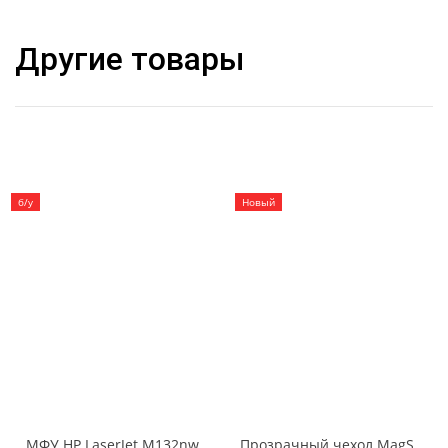
Другие товары
б/у
Новый
МФУ HP LaserJet M132nw
Прозрачный чехол MagSafe iPhone 14