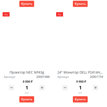
Купить
Купить
б/у
б/у
Проектор NEC NP43g
24" Монитор DELL P2414Hb 1920x1080, IPS
Артикул
20001988
Артикул
20001759
8 000 ₽
9 900 ₽
шт
шт
Купить
Купить