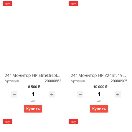
б/у
б/у
24" Монитор HP EliteDisplay E241i 1920x1200, IPS
24" Монитор HP Z24nf, 1920x1200, 60 Гц, IPS
Артикул
20000882
Артикул
20000905
8 500 ₽
10 000 ₽
шт
шт
Купить
Купить
б/у
б/у