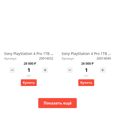
Sony PlayStation 4 Pro 1TB CUH-7216B Белый
Sony PlayStation 4 Pro 1TB CUH-7216B Черный
Артикул
20014032
Артикул
20014049
28 000 ₽
26 000 ₽
шт
шт
Купить
Купить
Показать ещё