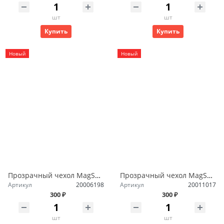
шт
шт
Купить
Купить
Новый
Новый
Прозрачный чехол MagSafe iPhone 14 Plus
Прозрачный чехол MagSafe iPhone 12/12 Pro
Артикул
20006198
Артикул
20011017
300 ₽
300 ₽
шт
шт