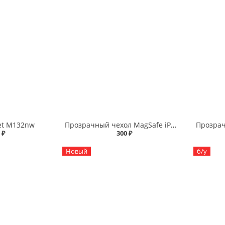
et M132nw
Прозрачный чехол MagSafe iPhone 14
 ₽
300 ₽
Новый
б/у