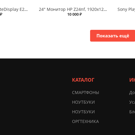
24" Монитор HP EliteDisplay E241i 1920x1200, IPS
24" Монитор HP Z24nf, 1920x1200, 60 Гц, IPS
 ₽
10 000 ₽
Показать ещё
КАТАЛОГ
И
СМАРТФОНЫ
До
НОУТБУКИ
Ус
НОУТБУКИ
Бл
ОРГТЕХНИКА