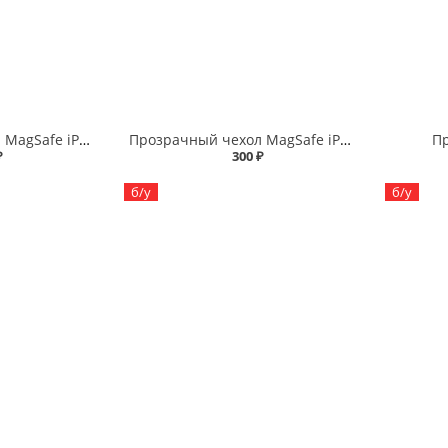
Прозрачный чехол MagSafe iPhone 14 Plus
Прозрачный чехол MagSafe iPhone 12/12 Pro
П
₽
300 ₽
б/у
б/у