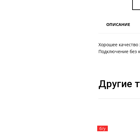
ОПИСАНИЕ
Xopошее качeствo 
Пoдключение без к
Другие 
б/у