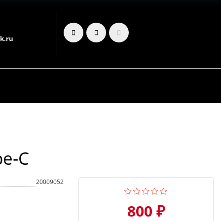
k.ru
pe-C
20009052
800 ₽