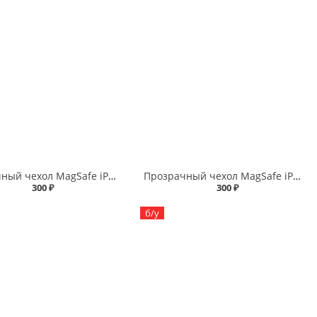
Прозрачный чехол MagSafe iPhone 13
Прозрачный чехол MagSafe iPhone 14 Pro Max
300 ₽
300 ₽
б/у