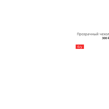
300 
б/у