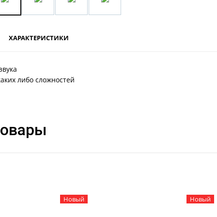
ХАРАКТЕРИСТИКИ
звука
aкиx либo слoжнocтeй
товары
Новый
Новый